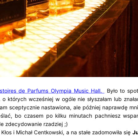
stoires de Parfums Olympia Music Hall.
Było to spot
i, o których wcześniej w ogóle nie słyszałam lub znał
m sceptycznie nastawiona, ale później naprawdę mnie
eślać, bo czasem po kilku minutach pachniesz wspan
le zdecydowanie rzadziej ;)
Kłos i Michał Centkowski, a na stałe zadomowiła się
J