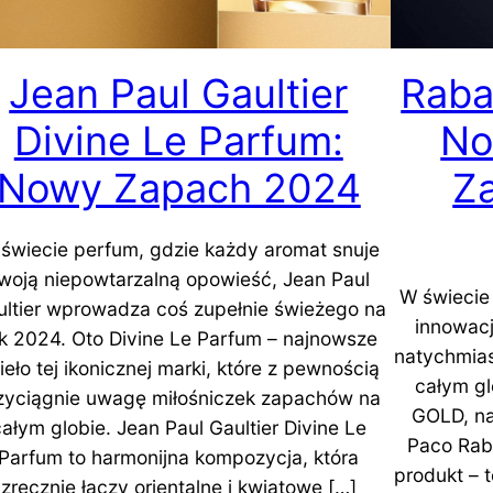
Jean Paul Gaultier
Raba
Divine Le Parfum:
No
Nowy Zapach 2024
Z
świecie perfum, gdzie każdy aromat snuje
woją niepowtarzalną opowieść, Jean Paul
W świecie 
ultier wprowadza coś zupełnie świeżego na
innowacj
k 2024. Oto Divine Le Parfum – najnowsze
natychmias
ieło tej ikonicznej marki, które z pewnością
całym g
zyciągnie uwagę miłośniczek zapachów na
GOLD, na
ałym globie. Jean Paul Gaultier Divine Le
Paco Raba
Parfum to harmonijna kompozycja, która
produkt – 
zręcznie łączy orientalne i kwiatowe […]