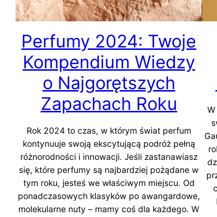
Perfumy 2024: Twoje
Kompendium Wiedzy
o Najgorętszych
Zapachach Roku
W 
s
Rok 2024 to czas, w którym świat perfum
Ga
kontynuuje swoją ekscytującą podróż pełną
ro
różnorodności i innowacji. Jeśli zastanawiasz
dz
się, które perfumy są najbardziej pożądane w
pr
tym roku, jesteś we właściwym miejscu. Od
c
ponadczasowych klasyków po awangardowe,
molekularne nuty – mamy coś dla każdego. W