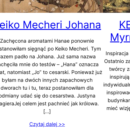
eiko Mecheri Johana
K
Myr
Zachęcona aromatami Hanae ponownie
stanowiłam sięgnąć po Keiko Mecheri. Tym
Inspiracja
razem padło na Johana. Już sama nazwa
Ostatnio z
achęciła mnie do testów – „Hana” oznacza
twórcy z
at, natomiast „Jo” to cesarski. Ponieważ już
inspiruj
byłam na dwóch innych zapachowych
indywidual
dworach tu i tu, teraz postanowiłam dla
inspirowa
odmiany udać się do cesarstwa. Justyna
budynkam
gieraJej celem jest pachnieć jak królowa.
mieć wizj
[…]
Czytaj dalej >>