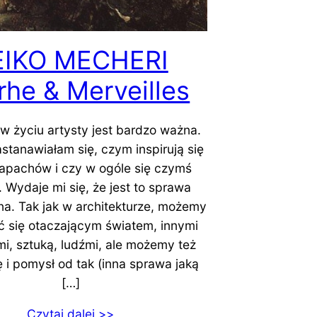
EIKO MECHERI
rhe & Merveilles
 w życiu artysty jest bardzo ważna.
astanawiałam się, czym inspirują się
apachów i czy w ogóle się czymś
ą. Wydaje mi się, że jest to sprawa
na. Tak jak w architekturze, możemy
ć się otaczającym światem, innymi
i, sztuką, ludźmi, ale możemy też
ę i pomysł od tak (inna sprawa jaką
[…]
Czytaj dalej >>