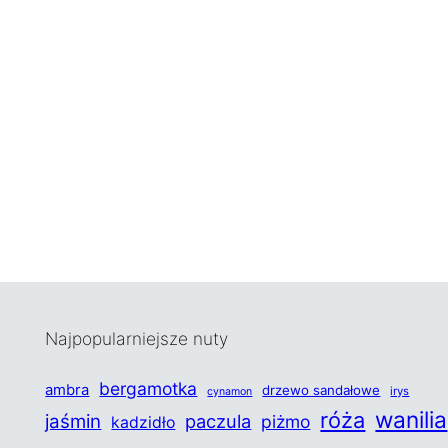
Najpopularniejsze nuty
bergamotka
ambra
drzewo sandałowe
irys
cynamon
wanilia
róża
jaśmin
paczula
piżmo
kadzidło