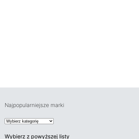
Najpopularniejsze marki
K
a
Wybierz z powyższej listy
t