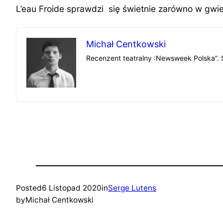
L’eau Froide sprawdzi się świetnie zarówno w gwiez
Michał Centkowski
Recenzent teatralny :Newsweek Polska”. S
Posted
6 Listopad 2020
in
Serge Lutens
by
Michał Centkowski