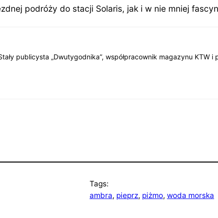
dnej podróży do stacji Solaris, jak i w nie mniej fascy
tały publicysta „Dwutygodnika”, współpracownik magazynu KTW i por
Tags:
ambra
, 
pieprz
, 
piżmo
, 
woda morska