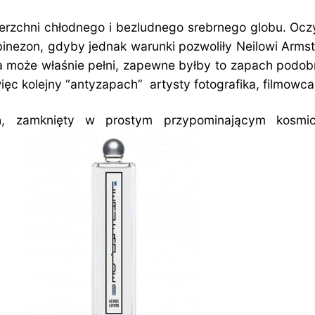
rzchni chłodnego i bezludnego srebrnego globu. Oczyw
ombinezon, gdyby jednak warunki pozwoliły Neilowi Ar
 może właśnie pełni, zapewne byłby to zapach podobny 
c kolejny “antyzapach” artysty fotografika, filmowca i
ch, zamknięty w prostym przypominającym kosmic