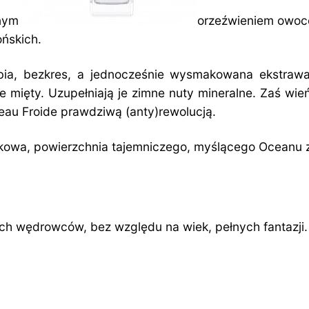
lnym
orzeźwieniem owocó
ońskich.
ębia, bezkres, a jednocześnie wysmakowana ekstraw
enie mięty. Uzupełniają je zimne nuty mineralne. Zaś 
eau Froide prawdziwą (anty)rewolucją.
kowa, powierzchnia tajemniczego, myślącego Oceanu z 
h wędrowców, bez względu na wiek, pełnych fantazji.