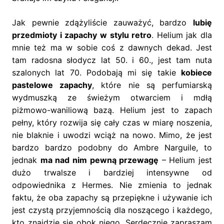
Jak pewnie zdążyliście zauważyć, bardzo
lubię
przedmioty i zapachy w stylu retro
. Helium jak dla
mnie też ma w sobie coś z dawnych dekad. Jest
tam radosna słodycz lat 50. i 60., jest tam nuta
szalonych lat 70. Podobają mi się takie
kobiece
pastelowe zapachy
, które nie są perfumiarską
wydmuszką ze świeżym otwarciem i mdłą
piżmowo-waniliową bazą. Helium jest to zapach
pełny, który rozwija się cały czas w miarę noszenia,
nie blaknie i uwodzi wciąż na nowo. Mimo, że jest
bardzo bardzo podobny do Ambre Narguile, to
jednak
ma nad nim pewną przewagę
– Helium jest
dużo trwalsze i bardziej intensywne od
odpowiednika z Hermes. Nie zmienia to jednak
faktu, że oba zapachy są przepiękne i używanie ich
jest czystą przyjemnością dla noszącego i każdego,
kto znajdzie się obok niego. Serdecznie zapraszam