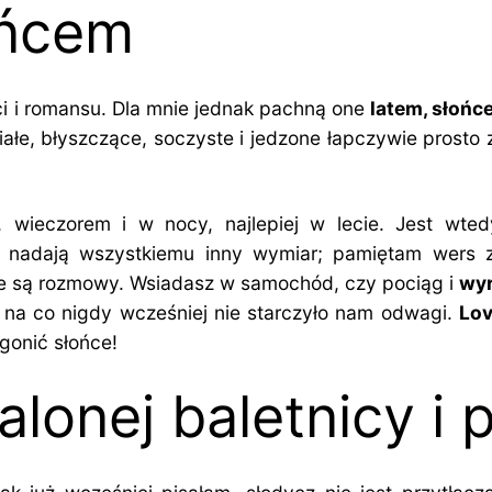
ońcem
ci i romansu. Dla mnie jednak pachną one
latem, słońc
ałe, błyszczące, soczyste i jedzone łapczywie prosto 
wieczorem i w nocy, najlepiej w lecie. Jest wtedy
 nadają wszystkiemu inny wymiar; pamiętam wers z
nne są rozmowy. Wsiadasz w samochód, czy pociąg i
wyr
 na co nigdy wcześniej nie starczyło nam odwagi.
Lov
gonić słońce!
lonej baletnicy i 