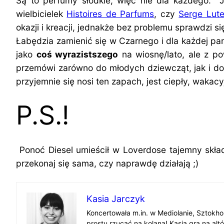
Są to perfumy słodkie, więc nie dla każdego. Ja
wielbicielek
Histoires de Parfums
, czy
Serge Lut
okazji i kreacji, jednakże bez problemu sprawdzi s
Łabędzia zamienić się w Czarnego i dla każdej pa
jako
coś wyrazistszego
na wiosnę/lato, ale z p
przemówi zarówno do młodych dziewcząt, jak i do
przyjemnie się nosi ten zapach, jest ciepły, waka
P.S.!
Ponoć Diesel umieścił w Loverdose tajemny skł
przekonaj się sama, czy naprawdę działają ;)
Kasia Jarczyk
Koncertowała m.in. w Mediolanie, Sztokho
prostu rzucać na kolana! Kasia gra na altó