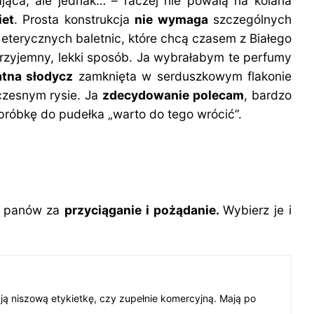
ająca, ale jednak… – raczej nie powalą na kolana
iet
. Prosta konstrukcja
nie wymaga
szczególnych
a eterycznych baletnic, które chcą czasem z Białego
przyjemny, lekki sposób. Ja wybrałabym te perfumy
atna słodycz
zamknięta w serduszkowym flakonie
czesnym rysie. Ja
zdecydowanie polecam
, bardzo
 próbkę do pudełka „warto do tego wrócić”.
 u panów za
przyciąganie i pożądanie.
Wybierz je i
ają niszową etykietkę, czy zupełnie komercyjną. Mają po