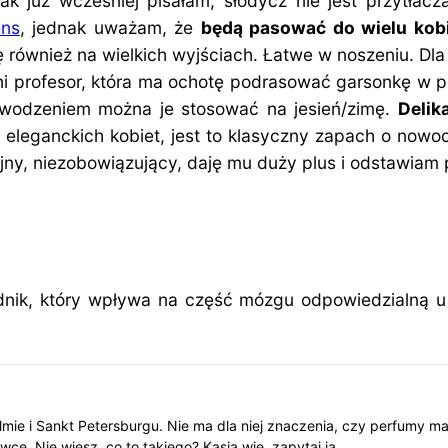
k już wcześniej pisałam, słodycz nie jest przytłacz
ens
, jednak uważam, że
będą pasować do wielu kob
ię również na wielkich wyjściach. Łatwe w noszeniu. Dl
ni profesor, która ma ochotę podrasować garsonkę w 
owodzeniem można je stosować na jesień/zimę.
Delik
 eleganckich kobiet, jest to klasyczny zapach o nowo
cyjny, niezobowiązujący, daję mu duży plus i odstawiam
adnik, który wpływa na część mózgu odpowiedzialną
lmie i Sankt Petersburgu. Nie ma dla niej znaczenia, czy perfumy m
wce. Nie wiesz, co to takiego? Kasia wie, zapytaj ją.