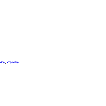
nka
, 
wanilia