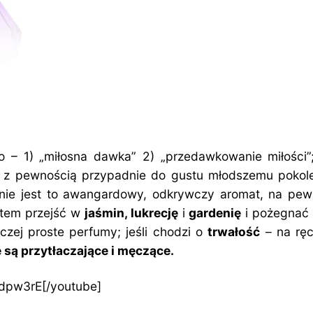
1) „miłosna dawka” 2) „przedawkowanie miłości”; j
z pewnością przypadnie do gustu młodszemu pokole
nie jest to awangardowy, odkrywczy aromat, na pewn
otem przejść w
jaśmin, lukrecję
i
gardenię
i pożegnać
czej proste perfumy; jeśli chodzi o
trwałość
– na ręc
e są przytłaczające i męczące.
dpw3rE[/youtube]