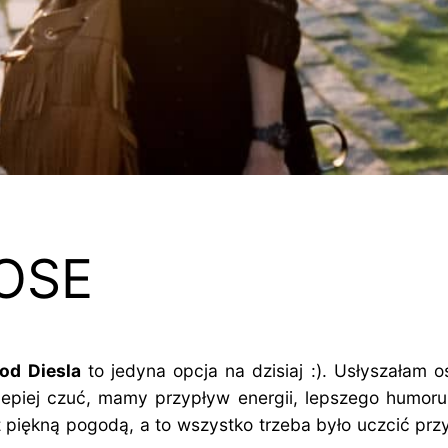
OSE
od Diesla
to jedyna opcja na dzisiaj :). Usłyszałam o
lepiej czuć, mamy przypływ energii, lepszego humor
 z piękną pogodą, a to wszystko trzeba było uczcić pr