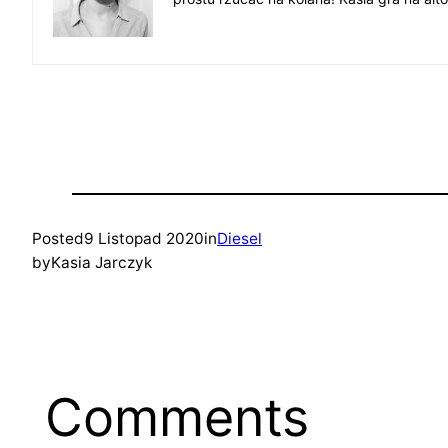
Posted
9 Listopad 2020
in
Diesel
by
Kasia Jarczyk
Comments