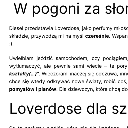
W pogoni za sł
Diesel przedstawia Loverdose, jako perfumy miłoś
składzie, przywodzą mi na myśl
czereśnie
. Wspani
:).
Uwielbiam jeździć samochodem, czy pociągiem, 
wytłumaczyć, ale pewnie sami wiecie – te pory
kształty(…)”
. Wieczorami inaczej się odczuwa, i
chce się wtedy odkrywać nowe światy, robić coś,
pomysłów i planów
. Dla dziewczyn, które chcą do
Loverdose dla sza