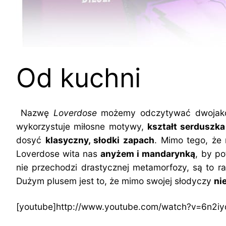
Od kuchni
Nazwę
Loverdose
możemy odczytywać dwojako – 
wykorzystuje miłosne motywy,
kształt serduszka
dosyć
klasyczny, słodki zapach
. Mimo tego, że 
Loverdose wita nas
anyżem i mandarynką
, by p
nie przechodzi drastycznej metamorfozy, są to ra
Dużym plusem jest to, że mimo swojej słodyczy
ni
[youtube]http://www.youtube.com/watch?v=6n2iy