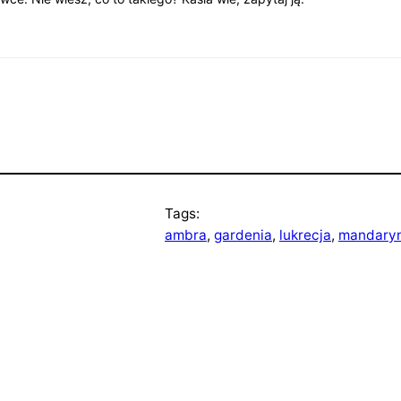
Tags:
ambra
, 
gardenia
, 
lukrecja
, 
mandary