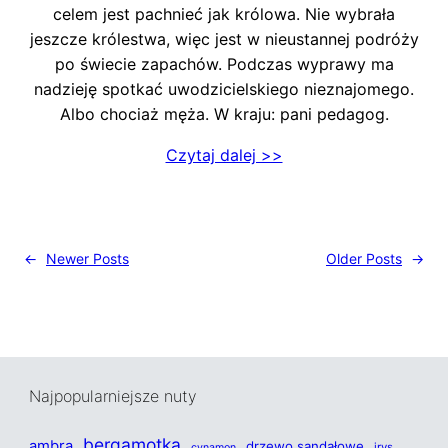
celem jest pachnieć jak królowa. Nie wybrała
jeszcze królestwa, więc jest w nieustannej podróży
po świecie zapachów. Podczas wyprawy ma
nadzieję spotkać uwodzicielskiego nieznajomego.
Albo chociaż męża. W kraju: pani pedagog.
Czytaj dalej >>
←
Newer Posts
Older Posts
→
Najpopularniejsze nuty
bergamotka
ambra
drzewo sandałowe
irys
cynamon