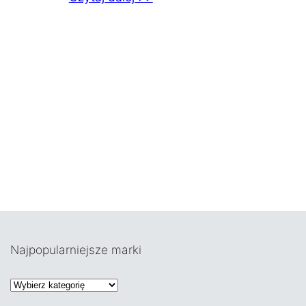
Najpopularniejsze marki
K
a