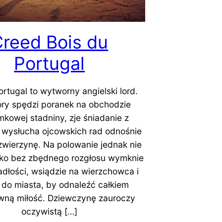
reed Bois du
Portugal
ortugal to wytworny angielski lord.
tóry spędzi poranek na obchodzie
kowej stadniny, zje śniadanie z
 wysłucha ojcowskich rad odnośnie
wierzynę. Na polowanie jednak nie
ylko bez zbędnego rozgłosu wymknie
iadłości, wsiądzie na wierzchowca i
 do miasta, by odnaleźć całkiem
wną miłość. Dziewczynę zauroczy
oczywistą […]