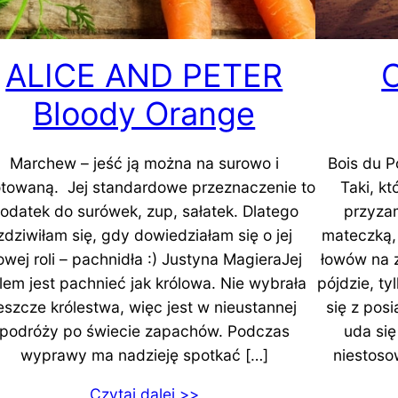
ALICE AND PETER
C
Bloody Orange
Marchew – jeść ją można na surowo i
Bois du P
towaną. Jej standardowe przeznaczenie to
Taki, k
odatek do surówek, zup, sałatek. Dlatego
przyzam
zdziwiłam się, gdy dowiedziałam się o jej
mateczką,
owej roli – pachnidła :) Justyna MagieraJej
łowów na z
lem jest pachnieć jak królowa. Nie wybrała
pójdzie, t
eszcze królestwa, więc jest w nieustannej
się z pos
podróży po świecie zapachów. Podczas
uda się
wyprawy ma nadzieję spotkać […]
niestoso
Czytaj dalej >>