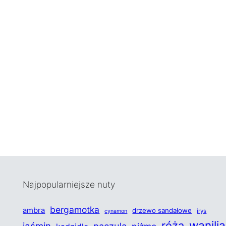
Najpopularniejsze nuty
bergamotka
ambra
drzewo sandałowe
irys
cynamon
wanilia
róża