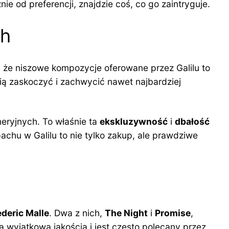
e od preferencji, znajdzie coś, co go zaintryguje.
ch
, że niszowe kompozycje oferowane przez Galilu to
fią zaskoczyć i zachwycić nawet najbardziej
meryjnych. To właśnie ta
ekskluzywność
i
dbałość
achu w Galilu to nie tylko zakup, ale prawdziwe
ederic Malle
. Dwa z nich,
The Night
i
Promise
,
ą wyjątkową jakością i jest często polecany przez