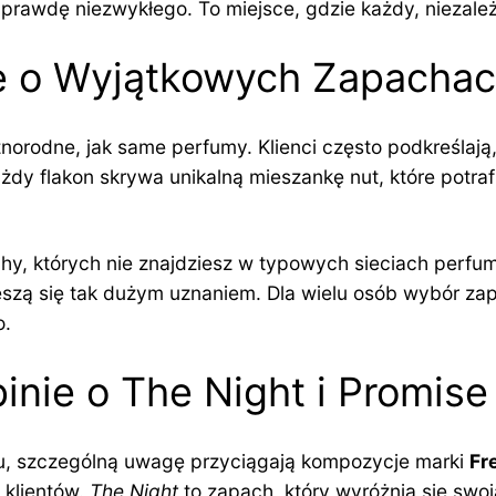
rawdę niezwykłego. To miejsce, gdzie każdy, niezależni
e o Wyjątkowych Zapacha
norodne, jak same perfumy. Klienci często podkreślają
ażdy flakon skrywa unikalną mieszankę nut, które potra
achy, których nie znajdziesz w typowych sieciach perfu
eszą się tak dużym uznaniem. Dla wielu osób wybór zap
o.
inie o The Night i Promise
, szczególną uwagę przyciągają kompozycje marki
Fr
 klientów.
The Night
to zapach, który wyróżnia się swoj