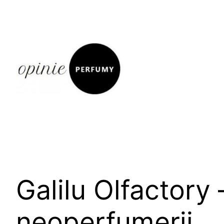
Skip
to
content
Galilu Olfactory
neoperfumerii