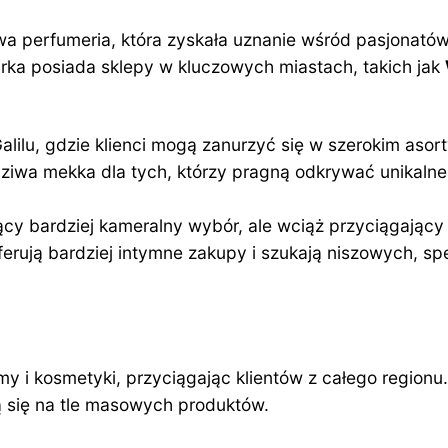
zowa perfumeria, która zyskała uznanie wśród pasjona
ka posiada sklepy w kluczowych miastach, takich jak
Galilu, gdzie klienci mogą zanurzyć się w szerokim as
awdziwa mekka dla tych, którzy pragną odkrywać unikal
ący bardziej kameralny wybór, ale wciąż przyciągający
referują bardziej intymne zakupy i szukają niszowych, 
my i kosmetyki, przyciągając klientów z całego region
 się na tle masowych produktów.