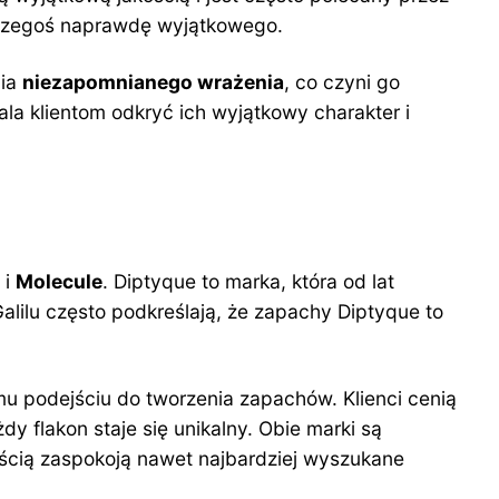
h czegoś naprawdę wyjątkowego.
nia
niezapomnianego wrażenia
, co czyni go
la klientom odkryć ich wyjątkowy charakter i
i
Molecule
. Diptyque to marka, która od lat
lilu często podkreślają, że zapachy Diptyque to
u podejściu do tworzenia zapachów. Klienci cenią
żdy flakon staje się unikalny. Obie marki są
ością zaspokoją nawet najbardziej wyszukane