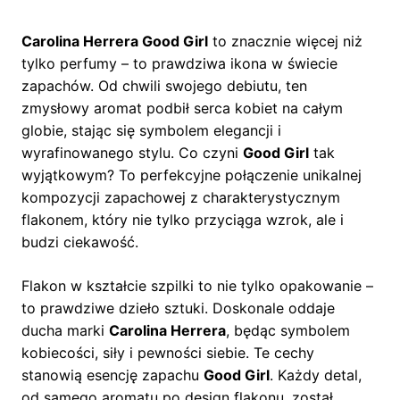
Carolina Herrera Good Girl
to znacznie więcej niż
tylko perfumy – to prawdziwa ikona w świecie
zapachów. Od chwili swojego debiutu, ten
zmysłowy aromat podbił serca kobiet na całym
globie, stając się symbolem elegancji i
wyrafinowanego stylu. Co czyni
Good Girl
tak
wyjątkowym? To perfekcyjne połączenie unikalnej
kompozycji zapachowej z charakterystycznym
flakonem, który nie tylko przyciąga wzrok, ale i
budzi ciekawość.
Flakon w kształcie szpilki to nie tylko opakowanie –
to prawdziwe dzieło sztuki. Doskonale oddaje
ducha marki
Carolina Herrera
, będąc symbolem
kobiecości, siły i pewności siebie. Te cechy
stanowią esencję zapachu
Good Girl
. Każdy detal,
od samego aromatu po design flakonu, został