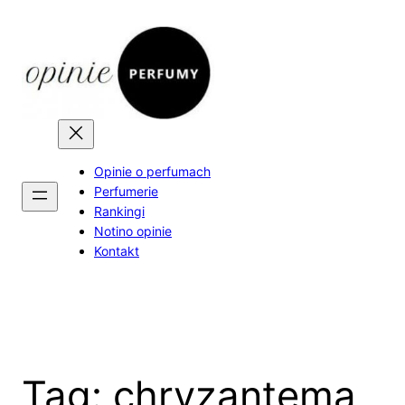
Skip
to
content
Opinie o perfumach
Perfumerie
Rankingi
Notino opinie
Kontakt
Tag:
chryzantema