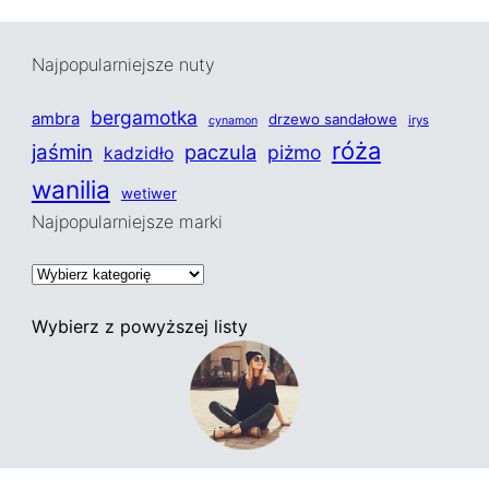
Najpopularniejsze nuty
bergamotka
ambra
drzewo sandałowe
irys
cynamon
róża
jaśmin
paczula
piżmo
kadzidło
wanilia
wetiwer
Najpopularniejsze marki
K
a
t
Wybierz z powyższej listy
e
g
o
r
i
Blog o perfumach założony w 2012 roku przez grupę